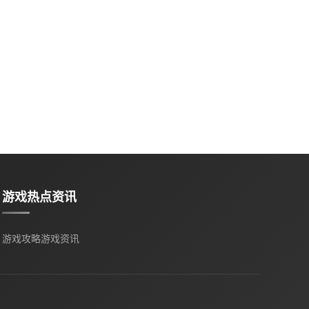
游戏热点资讯
游戏攻略
游戏资讯