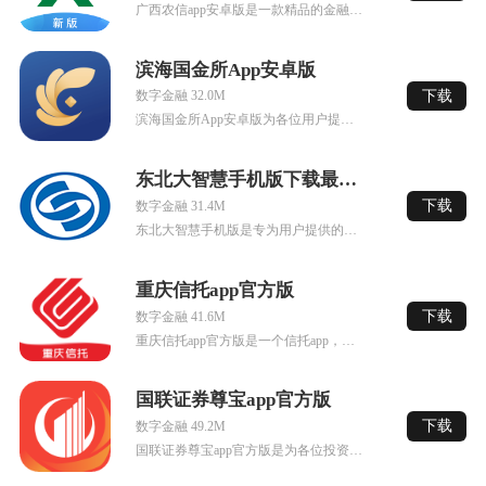
广西农信app安卓版是一款精品的金融支付平台，这款软件能够轻松无忧的进行金融支付，有着最为便捷的功能，强大的支付安全守护能力，让用户可以无忧的使用，是您掌上金融支付的最佳选择。
滨海国金所App安卓版
下载
数字金融 32.0M
滨海国金所App安卓版为各位用户提供专业优质的金融理财服务，滨海国金所的产品遵循保险资产风控标准，通过严格执行合作方准入来保障产品的优质性，严格的为各位客户把控投资的风险，让大家可以合理的进行资产的配...
东北大智慧手机版下载最新版
下载
数字金融 31.4M
东北大智慧手机版是专为用户提供的股票行情和证券资讯了解平台，各种市场最新动态都可以在这里及时了解，沪深市场、涨跌排行、新股申购等功能让用户更方便的进行投资，赶快下载使用试试看吧！
重庆信托app官方版
下载
数字金融 41.6M
重庆信托app官方版是一个信托app，你可以在这里了解各种信托产品，购买让自己的财富得到增值，线上双录、风险测评，随时查询自己的账户，非常方便，需要的小伙伴赶紧来下载试试吧！
国联证券尊宝app官方版
下载
数字金融 49.2M
国联证券尊宝app官方版是为各位投资者们准备的专业，正规的理财软件，在国联证券尊宝用户可以在线进行账户的开户，查看最新的证券市场行情，了解金融市场的走向和趋势，在这里还可以跟着行业大牛们学习最专业的理...