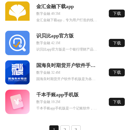
金汇金融下载app
下载
数字金融 49.5M
金汇金融下载app，专为用户打造的线上投资理财平台，产品丰富，随心选择，精选理财产品，兼顾不同人群，银行监管资金安全，让你可以放心使用，三步玩转轻松便捷，有需要的小伙伴快来下载看看吧！
识贝比app官方版
下载
数字金融 42.1M
识贝比app官方版是一个银行理财产品的比价软件，这里有包含了银行的多种理财产品，产品信息一手掌握，可以在app内购买，让你的财富得到增值，需要的小伙伴赶紧来下载试试吧。
国海良时期货开户软件手机版
下载
数字金融 32.4M
国海良时期货开户软件手机版是为各位投资者们准备的专业正规的期货交易软件，拥有详细的开户教程方便各位用户在线进行期货账户的开户，还有最新的研报，让各位投资者们可以实时的掌握期货市场的动向，更有期货课堂让...
千本手账app手机版
下载
数字金融 19.2M
千本手账app手机版是一个记账软件，可以详细的记录你的每一笔消费，场景多样，还可以通过各种图表、数据显示你的消费情况，非常方便，需要的小伙伴赶紧来下载试试吧。
1
2
3