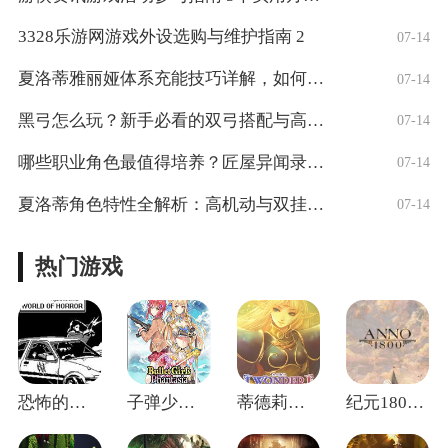
3328乐游网游戏外设选购与维护指南 2
07-14
夏洛蒂雅丽娅体系充能技巧详解，如何快速释
07-14
黑弓怎么玩？新手必看的双弓搭配与高觉攻略
07-14
哪些职业角色最值得培养？匠屋异闻录实用角
07-14
夏洛蒂角色特性全解析：高机动与双挂伤害
07-14
热门游戏
恐怖的世界修改器 v1.01
子弹少女幻想修改器 v1.0
蒂德莉特的奇境冒险修改器 v1.2.1.
纪元1800修改器 v17